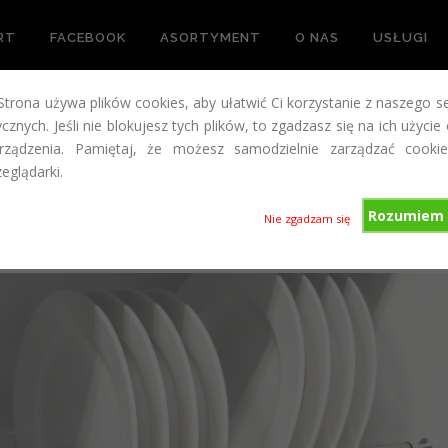
RT
FACEBOOK
ASORTYMENT
O NAS
USŁUGI
 Strona używa plików cookies, aby ułatwić Ci korzystanie z naszego s
cznych. Jeśli nie blokujesz tych plików, to zgadzasz się na ich użycie
ządzenia. Pamiętaj, że możesz samodzielnie zarządzać cookie
eglądarki.
Rozumiem 
Nie zgadzam się
 WYGODA JUŻ DOSTĘPNA W NASZEJ HURTOWNI