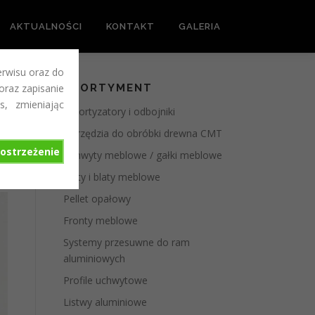
AKTUALNOŚCI
KONTAKT
GALERIA
erwisu oraz do
 oraz zapisanie
ASORTYMENT
s, zmieniając
Amortyzatory i odbojniki
Narzędzia do obróbki drewna CMT
ostrzeżenie
Uchwyty meblowe / gałki meblowe
Płyty i blaty meblowe
Pellet opałowy
Fronty meblowe
Systemy przesuwne do ram
aluminiowych
Profile uchwytowe
Listwy aluminiowe