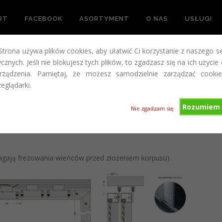
RT
FACEBOOK
ASORTYMENT
O NAS
USŁUGI
 Strona używa plików cookies, aby ułatwić Ci korzystanie z naszego s
 RAM ALUMINIOWYCH
cznych. Jeśli nie blokujesz tych plików, to zgadzasz się na ich użycie
ządzenia. Pamiętaj, że możesz samodzielnie zarządzać cookie
eglądarki.
Rozumiem 
astosować jako systemy przesuwne wewnętrzne.
Nie zgadzam się
gają frezowania wieńców przed złożeniem korpusu).