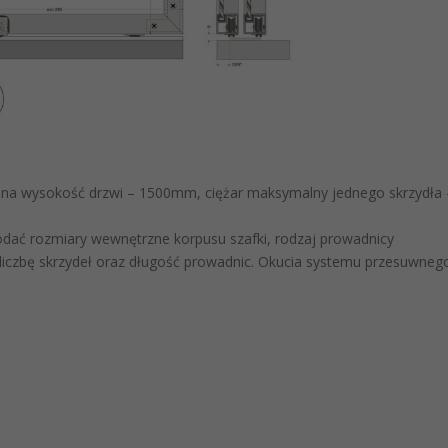
alna wysokość drzwi – 1500mm, ciężar maksymalny jednego skrzydła 
ać rozmiary wewnętrzne korpusu szafki, rodzaj prowadnicy
a, liczbę skrzydeł oraz długość prowadnic. Okucia systemu przesuwneg