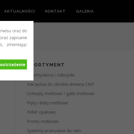
AKTUALNOŚCI
KONTAKT
GALERIA
erwisu oraz do
 oraz zapisanie
s, zmieniając
ostrzeżenie
ASORTYMENT
Amortyzatory i odbojniki
Narzędzia do obróbki drewna CMT
Uchwyty meblowe / gałki meblowe
Płyty i blaty meblowe
Pellet opałowy
Fronty meblowe
Systemy przesuwne do ram