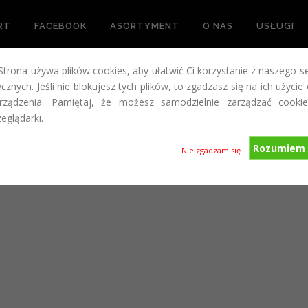
RT
FACEBOOK
ASORTYMENT
O NAS
USŁUGI
 Strona używa plików cookies, aby ułatwić Ci korzystanie z naszego s
 MEBLI
cznych. Jeśli nie blokujesz tych plików, to zgadzasz się na ich użycie
ządzenia. Pamiętaj, że możesz samodzielnie zarządzać cookie
eglądarki.
Rozumiem 
Nie zgadzam się