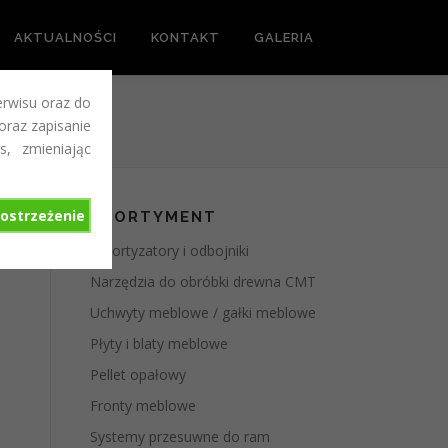
AKTUALNOŚCI
KONTAKT
GALERIA
erwisu oraz do
 oraz zapisanie
s, zmieniając
ostrzeżenie
ASORTYMENT
Amortyzatory i odbojniki
Narzędzia do obróbki drewna CMT
Uchwyty meblowe / gałki meblowe
Płyty i blaty meblowe
Pellet opałowy
Fronty meblowe
Systemy przesuwne do ram